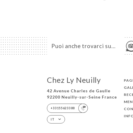
Puoi anche trovarci su…
Chez Ly Neuilly
PAGI
GAL
42 Avenue Charles de Gaulle
REC
92200 Neuilly-sur-Seine France
MEN
+33155623388
CON
INF
IT