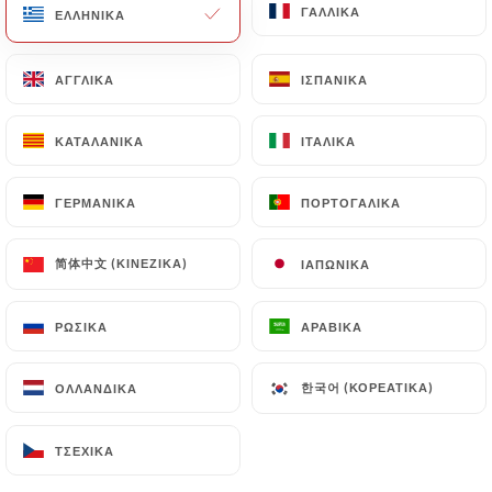
ΓΑΛΛΙΚΆ
ΓΑΛΛΙΚΆ
ΕΛΛΗΝΙΚΆ
ΕΛΛΗΝΙΚΆ
ΑΓΓΛΙΚΆ
ΑΓΓΛΙΚΆ
ΙΣΠΑΝΙΚΆ
ΙΣΠΑΝΙΚΆ
ΚΑΤΑΛΑΝΙΚΆ
ΚΑΤΑΛΑΝΙΚΆ
ΙΤΑΛΙΚΆ
ΙΤΑΛΙΚΆ
ΓΕΡΜΑΝΙΚΆ
ΓΕΡΜΑΝΙΚΆ
ΠΟΡΤΟΓΑΛΙΚΆ
ΠΟΡΤΟΓΑΛΙΚΆ
简体中文 (ΚΙΝΈΖΙΚΑ)
简体中文 (ΚΙΝΈΖΙΚΑ)
ΙΑΠΩΝΙΚΆ
ΙΑΠΩΝΙΚΆ
ΡΩΣΙΚΆ
ΡΩΣΙΚΆ
ΑΡΑΒΙΚΆ
ΑΡΑΒΙΚΆ
한국어 (ΚΟΡΕΆΤΙΚΑ)
한국어 (ΚΟΡΕΆΤΙΚΑ)
ΟΛΛΑΝΔΙΚΆ
ΟΛΛΑΝΔΙΚΆ
ΤΣΈΧΙΚΑ
ΤΣΈΧΙΚΑ