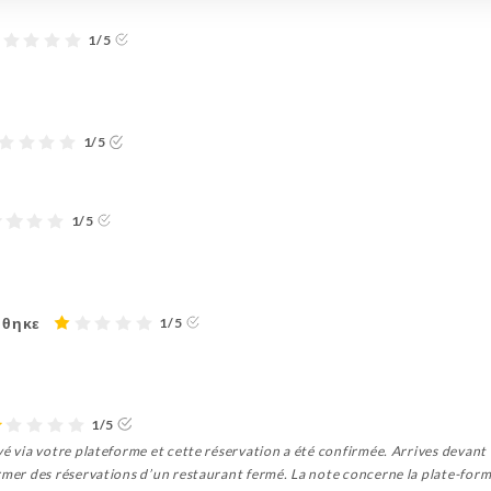
1/5
1/5
1/5
ήθηκε
1/5
1/5
vé via votre plateforme et cette réservation a été confirmée. Arrives devant 
rmer des réservations d’un restaurant fermé. La note concerne la plate-form