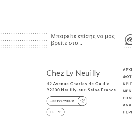
Μπορείτε επίσης να μας
βρείτε στο...
ΑΡΧ
Chez Ly Neuilly
ΦΩΤ
42 Avenue Charles de Gaulle
ΚΡΙ
92200 Neuilly-sur-Seine France
ΜΕΝ
ΕΠΑ
+33155623388
ΑΝΑ
ΠΕΡ
EL