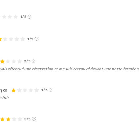
1/5
1/5
2/5
'avais effectué une réservation et me suis retrouvé devant une porte fermée s
ηκε
1/5
à fuir
3/5