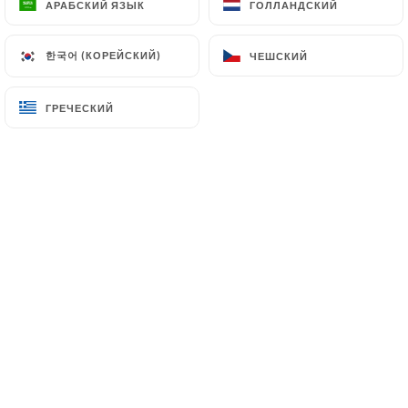
АРАБСКИЙ ЯЗЫК
АРАБСКИЙ ЯЗЫК
ГОЛЛАНДСКИЙ
ГОЛЛАНДСКИЙ
клиентов.
한국어 (КОРЕЙСКИЙ)
한국어 (КОРЕЙСКИЙ)
ЧЕШСКИЙ
ЧЕШСКИЙ
jacques Ñ. оценил(-а)
J
1/5
ГРЕЧЕСКИЙ
ГРЕЧЕСКИЙ
Ce restaurant n’existe plus
17/04/2026
•
07:12
Andree B. оценил(-а)
A
1/5
12/03/2026
•
08:14
Alexia J. оценил(-а)
A
1/5
Restaurant fermé !!!!!!!
25/02/2026
•
08:21