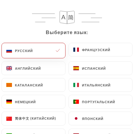
RU
МЕНЮ
Выберите язык:
Выберите язык:
ФРАНЦУЗСКИЙ
ФРАНЦУЗСКИЙ
РУССКИЙ
РУССКИЙ
АНГЛИЙСКИЙ
АНГЛИЙСКИЙ
ИСПАНСКИЙ
ИСПАНСКИЙ
/
Отзывы
ГЛАВНАЯ СТРАНИЦА
ОТЗЫВЫ
КАТАЛАНСКИЙ
КАТАЛАНСКИЙ
ИТАЛЬЯНСКИЙ
ИТАЛЬЯНСКИЙ
148 отзывы на Uniiti
НЕМЕЦКИЙ
НЕМЕЦКИЙ
ПОРТУГАЛЬСКИЙ
ПОРТУГАЛЬСКИЙ
3.7 / 5
简体中文 (КИТАЙСКИЙ)
简体中文 (КИТАЙСКИЙ)
ЯПОНСКИЙ
ЯПОНСКИЙ
Проверенные отзывы реальных