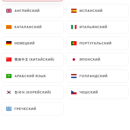
АНГЛИЙСКИЙ
АНГЛИЙСКИЙ
ИСПАНСКИЙ
ИСПАНСКИЙ
Сегодня закрыто
КАТАЛАНСКИЙ
КАТАЛАНСКИЙ
ИТАЛЬЯНСКИЙ
ИТАЛЬЯНСКИЙ
НЕМЕЦКИЙ
НЕМЕЦКИЙ
ПОРТУГАЛЬСКИЙ
ПОРТУГАЛЬСКИЙ
Chez Ly Neuilly
简体中文 (КИТАЙСКИЙ)
简体中文 (КИТАЙСКИЙ)
ЯПОНСКИЙ
ЯПОНСКИЙ
148 МНЕНИЙ
RESTAURANT CHINOIS & THAÏLANDAIS
АРАБСКИЙ ЯЗЫК
АРАБСКИЙ ЯЗЫК
ГОЛЛАНДСКИЙ
ГОЛЛАНДСКИЙ
42 Avenue Charles De Gaulle
92200 Neuilly-Sur-Seine France
한국어 (КОРЕЙСКИЙ)
한국어 (КОРЕЙСКИЙ)
ЧЕШСКИЙ
ЧЕШСКИЙ
ГРЕЧЕСКИЙ
ГРЕЧЕСКИЙ
Кто мы?