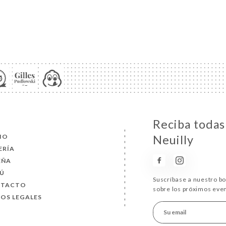
Reciba todas 
CIO
Neuilly
ERÍA
EÑA
Ú
Suscríbase a nuestro b
NTACTO
sobre los próximos eve
SOS LEGALES