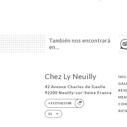
También nos encontrará
en…
Chez Ly Neuilly
INI
GAL
42 Avenue Charles de Gaulle
RES
92200 Neuilly-sur-Seine France
MEN
+33155623388
CO
AVI
ES