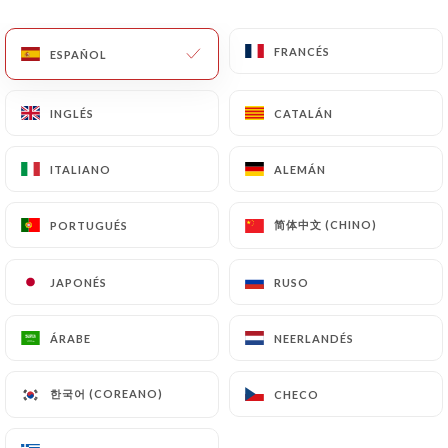
ES
MENÚ
FRANCÉS
FRANCÉS
ESPAÑOL
ESPAÑOL
INGLÉS
INGLÉS
CATALÁN
CATALÁN
ITALIANO
ITALIANO
ALEMÁN
ALEMÁN
简体中文 (CHINO)
简体中文 (CHINO)
PORTUGUÉS
PORTUGUÉS
/
Contacto
INICIO
CONTACTO
JAPONÉS
JAPONÉS
RUSO
RUSO
ÁRABE
ÁRABE
NEERLANDÉS
NEERLANDÉS
한국어 (COREANO)
한국어 (COREANO)
CHECO
CHECO
Chez Ly Neuilly