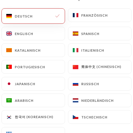
DE
MENÜ
FRANZÖSISCH
FRANZÖSISCH
DEUTSCH
DEUTSCH
ENGLISCH
ENGLISCH
SPANISCH
SPANISCH
KATALANISCH
KATALANISCH
ITALIENISCH
ITALIENISCH
简体中文 (CHINESISCH)
简体中文 (CHINESISCH)
PORTUGIESISCH
PORTUGIESISCH
/
Kontakt
START
KONTAKT
JAPANISCH
JAPANISCH
RUSSISCH
RUSSISCH
ARABISCH
ARABISCH
NIEDERLÄNDISCH
NIEDERLÄNDISCH
한국어 (KOREANISCH)
한국어 (KOREANISCH)
TSCHECHISCH
TSCHECHISCH
Chez Ly Neuilly