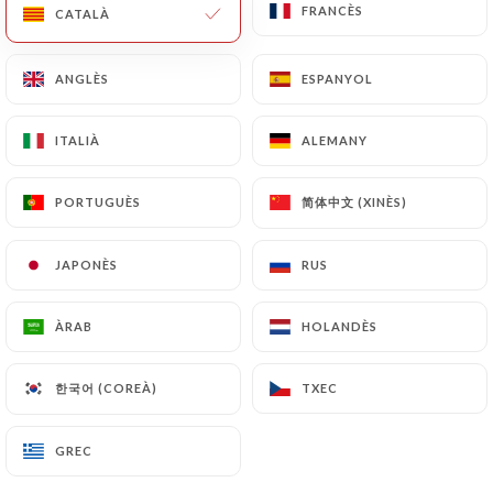
FRANCÈS
FRANCÈS
CATALÀ
CATALÀ
ANGLÈS
ANGLÈS
ESPANYOL
ESPANYOL
ITALIÀ
ITALIÀ
ALEMANY
ALEMANY
简体中文 (XINÈS)
简体中文 (XINÈS)
PORTUGUÈS
PORTUGUÈS
JAPONÈS
JAPONÈS
RUS
RUS
ÀRAB
ÀRAB
HOLANDÈS
HOLANDÈS
한국어 (COREÀ)
한국어 (COREÀ)
TXEC
TXEC
GREC
GREC