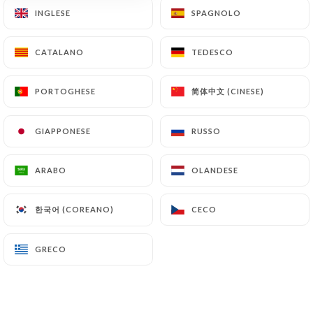
INGLESE
INGLESE
SPAGNOLO
SPAGNOLO
Aperto stamattina fino alle 23:00
CATALANO
CATALANO
TEDESCO
TEDESCO
简体中文 (CINESE)
简体中文 (CINESE)
PORTOGHESE
PORTOGHESE
Chez Ly Neuilly
GIAPPONESE
GIAPPONESE
RUSSO
RUSSO
RECENSIONE 148
ARABO
ARABO
OLANDESE
OLANDESE
RESTAURANT CHINOIS & THAÏLANDAIS
42 Avenue Charles De Gaulle
한국어 (COREANO)
한국어 (COREANO)
CECO
CECO
92200 Neuilly-Sur-Seine France
GRECO
GRECO
Chi siamo?