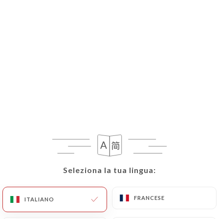
IT
MENU
Seleziona la tua lingua:
Seleziona la tua lingua:
FRANCESE
FRANCESE
ITALIANO
ITALIANO