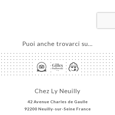
LE
NOTA
ERIA
SIONE
NU
Puoi anche trovarci su…
ATTO
Chez Ly Neuilly
42 Avenue Charles de Gaulle
92200 Neuilly-sur-Seine France