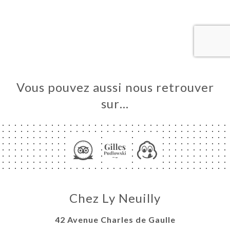
UEIL
RVER
ERIE
IS
RTE
Vous pouvez aussi nous retrouver
TACT
sur…
Chez Ly Neuilly
42 Avenue Charles de Gaulle