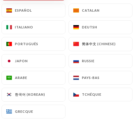
ESPAÑOL
ESPAÑOL
CATALAN
CATALAN
Ouvert ce matin jusqu'à 15:00
ITALIANO
ITALIANO
DEUTSH
DEUTSH
简体中文 (CHINESE)
简体中文 (CHINESE)
PORTUGUÊS
PORTUGUÊS
Chez Ly Neuilly
JAPON
JAPON
RUSSIE
RUSSIE
148 AVIS
RESTAURANT CHINOIS & THAÏLANDAIS
ARABE
ARABE
PAYS-BAS
PAYS-BAS
42 Avenue Charles De Gaulle
92200 Neuilly-Sur-Seine France
한국어 (KOREAN)
한국어 (KOREAN)
TCHÉQUIE
TCHÉQUIE
GRECQUE
GRECQUE
Qui sommes nous?