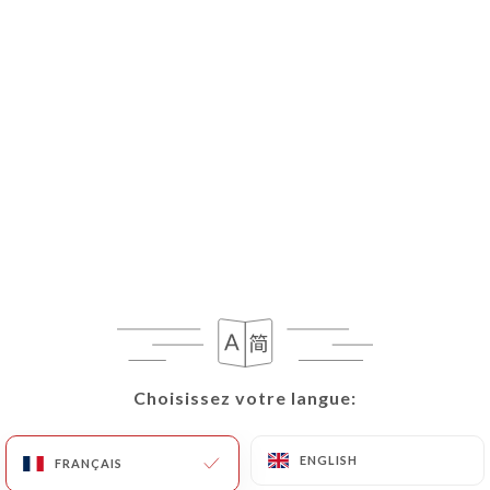
FR
MENU
Choisissez votre langue:
Choisissez votre langue:
ENGLISH
ENGLISH
FRANÇAIS
FRANÇAIS