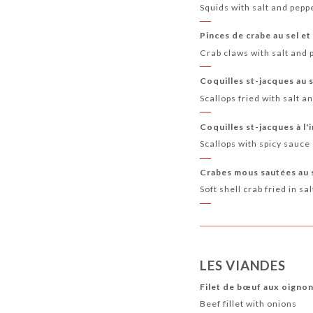
Squids with salt and pepp
Pinces de crabe au sel et
Crab claws with salt and 
Coquilles st-jacques au s
Scallops fried with salt a
Coquilles st-jacques à l'
Scallops with spicy sauce
Crabes mous sautées au s
Soft shell crab fried in sa
LES VIANDES
Filet de bœuf aux oigno
Beef fillet with onions