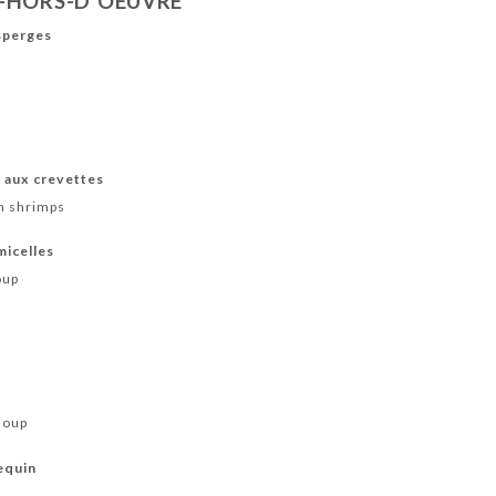
-HORS-D'OEUVRE
asperges
s aux crevettes
th shrimps
micelles
oup
soup
equin