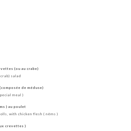
evettes (ou au crabe)
crab) salad
e (composée de méduse)
special meal )
ms ) au poulet
olls, with chicken flesh ( nêms )
ux crevettes )