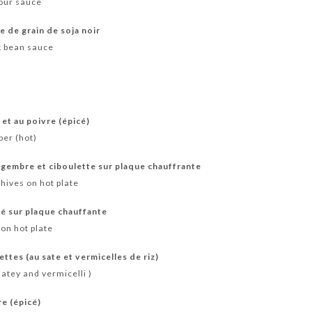
our sauce
e de grain de soja noir
k bean sauce
 et au poivre (épicé)
per (hot)
gembre et ciboulette sur plaque chauffrante
hives on hot plate
é sur plaque chauffante
on hot plate
ttes (au sate et vermicelles de riz)
satey and vermicelli )
re (épicé)