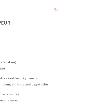
PEUR
s (fan-kuo)
kuo)
et, crevettes, légumes )
chicken, shrimps and vegetables
icots noirs)
 bean sauce )