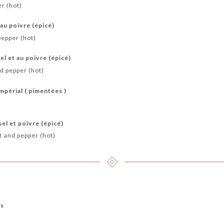
er (hot)
 au poivre (épicé)
pepper (hot)
el et au poivre (épicé)
nd pepper (hot)
impérial ( pimentées )
el et poivre (épicé)
lt and pepper (hot)
ns