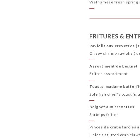
Vietnamese fresh spring r
FRITURES & ENT
Raviolis aux crevettes ( f
Crispy shrimp raviolis ( d
Assortiment de beignet
Fritter assortiment
Toasts 'madame butterfly
Sole fish chief's toast '
Beignet aux crevettes
Shrimps fritter
Pinces de crabe farcies a
Chief's stuffed crab claw