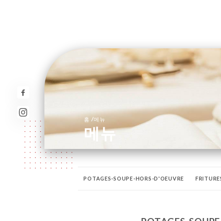
/
홈
메뉴
메뉴
POTAGES-SOUPE-HORS-D'OEUVRE
FRITURE
LES POISSONS
NOS PLATS VÉGÉTARIENS