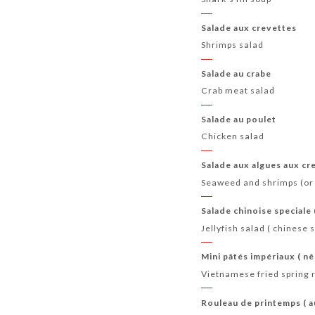
Salade aux crevettes
Shrimps salad
Salade au crabe
Crab meat salad
Salade au poulet
Chicken salad
Salade aux algues aux cr
Seaweed and shrimps (or 
Salade chinoise special
Jellyfish salad ( chinese 
Mini pâtés impériaux ( nê
Vietnamese fried spring r
Rouleau de printemps ( a