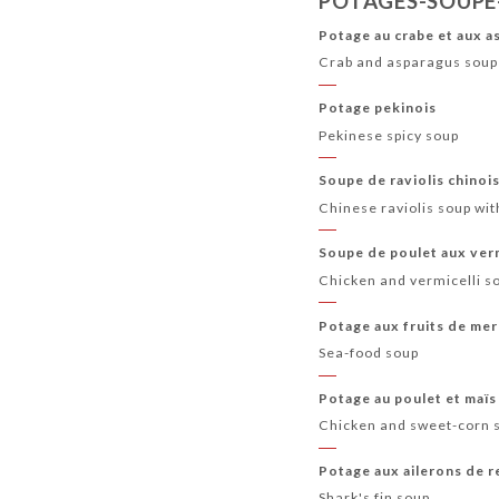
POTAGES-SOUPE
PLATS PRINCIPAUX SPÉCIALITÉS THAÏ
Potage au crabe et aux 
Crab and asparagus soup
Potage pekinois
Pekinese spicy soup
Soupe de raviolis chinoi
Chinese raviolis soup wi
Soupe de poulet aux ver
Chicken and vermicelli s
Potage aux fruits de mer
Sea-food soup
Potage au poulet et maïs
Chicken and sweet-corn 
Potage aux ailerons de r
Shark's fin soup