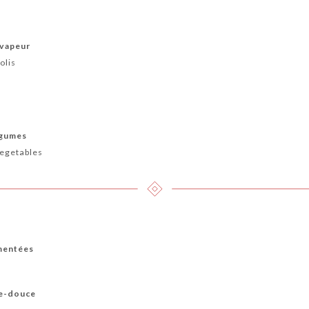
 vapeur
olis
égumes
vegetables
imentées
re-douce