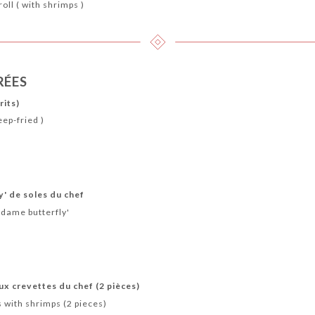
oll ( with shrimps )
RÉES
rits)
eep-fried )
' de soles du chef
madame butterfly'
ux crevettes du chef (2 pièces)
s with shrimps (2 pieces)