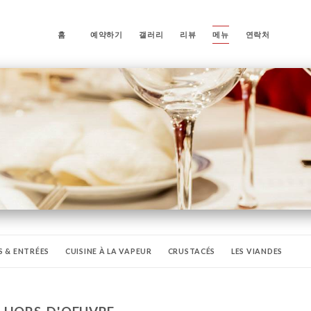
홈
예약하기
갤러리
리뷰
메뉴
연락처
S & ENTRÉES
CUISINE À LA VAPEUR
CRUSTACÉS
LES VIANDES
LÉGUMES, NOUILLES, RIZ
ENTRÉES SPÉCIALITÉES THAÏ