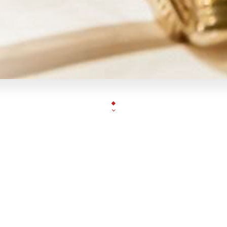
volué dans la restauration. Mme Ly vient de Chine du sud (Canton) 
 au Vietnam à Taiwan et à Hongkong. Elle nous propose ses mets d
cuisine hongkongaise, chinoise et thaïlandais