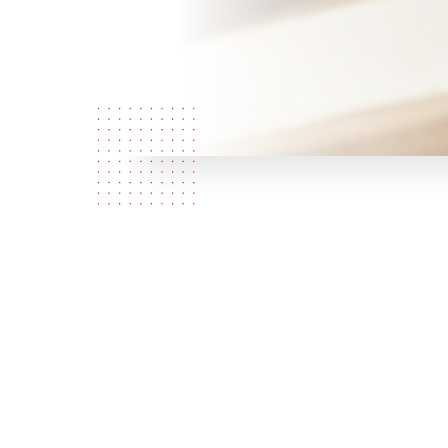
Depuis 4 générations la famille Ly a é
sa famille a vécu au Cambodge,